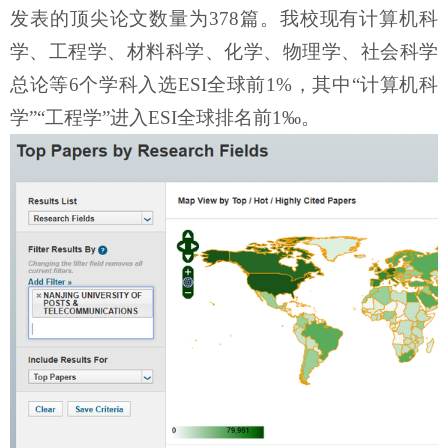
发表的
顶尖
论文数量为
3
78
篇。我校现有计算机科
学、工程学、材料科学、化学、物理学
、
社会科学
总论
等
6
个学科入选
ESI全球前1%
，
其中
“计算机科
学”“
工程学
”进入ESI全球排名前1‰
。