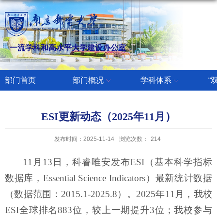
一流学科和高水平大学建设办公室
部门首页
部门概况
学科体系
“
ESI更新动态（2025年11月）
发布时间：2025-11-14
浏览次数：
214
11
月
13
日，科睿唯安发布
ESI（基本科学指标
数据库，Essential Science Indicators）最新统计数据
（数据范围：2015.1-2025.
8
）
。
2025年11月
，我校
ESI全球排名
883
位，较上一期提升
3
位；我校参与